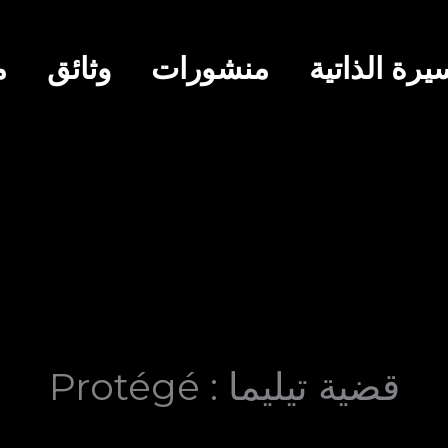
يرة الذاتية
منشورات
وثائق
م
Protégé : قضية تيليما