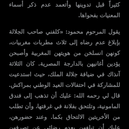
كثيراً قبل تدوينها وأتعمد عدم ذكر أسماء
المعنيات بفحواها.
يقول المرحوم محمود: «كلفني صاحب الجلالة
بإبلاغ عدم رضاه إلى ثلاث مطربات مغربيات،
كونهن انسلخن من هويتهن المغربية وأصبحن
يؤدين أغانيهن بالدارجة المصرية. كان الثلاثة
آنذاك في ضيافة جلالة الملك، حيث استدعيت
للمشاركة في احتفالات العيد الوطني بمراكش.
قال لي رحمه الله: عليك أن تذهب إلى فندق
المامونية، وتلتحق بفلانة في غرفتها، وأن تطلب
من الأخريتين الالتحاق بكما. وعند حضورهن،
عليك أن تبلغهن بعدم رضائي عن تصرفهن