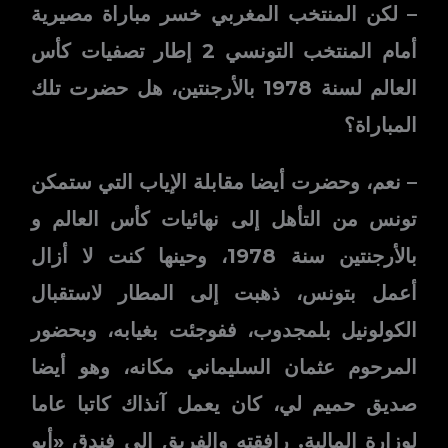
– لكن المنتخب المغربي خسر مباراة مصيرية
أمام المنتخب التونسي 2 إطار تصفيات كأس
العالم لسنة 1978 بالأرجنتين، هل حضرت تلك
المباراة؟
– نعم، وحضرت أيضا مقابلة الإياب التي ستمكن
تونس من التأهل إلى نهائيات كأس العالم و
بالأرجنتين سنة 1978، وحينها كنت لا أزال
أعمل بتونس، ذهبت إلى المطار لاستقبال
الكولونيل بلمجدوب، ففوجئت بغيابه، وبحضور
المرحوم عثمان السليماني مكانه، وهو أيضا
صديق حميم لي، كان يعمل آنذاك كاتبا عاما
لوزارة المالية. رافقته والفريق إلى فندق «أبو