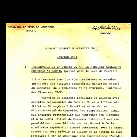
الشهري
للأنشطة
رقم
3