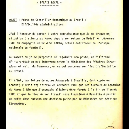
البرازيل
صعوبات
إدارية
2