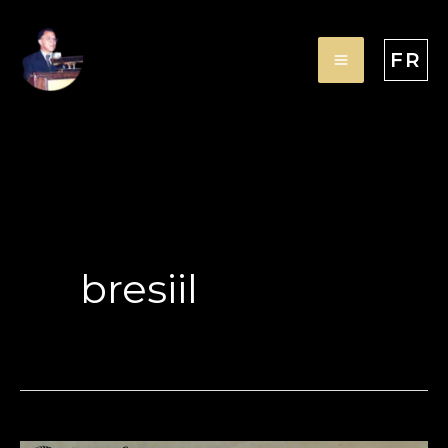
Aller
au
FR
contenu
bresiil