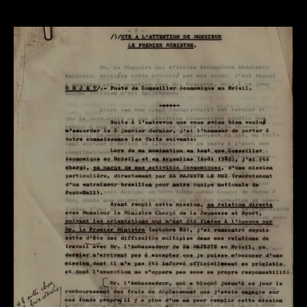
اقتصادي
في
البرازيل
صعوبات
إدارية
1